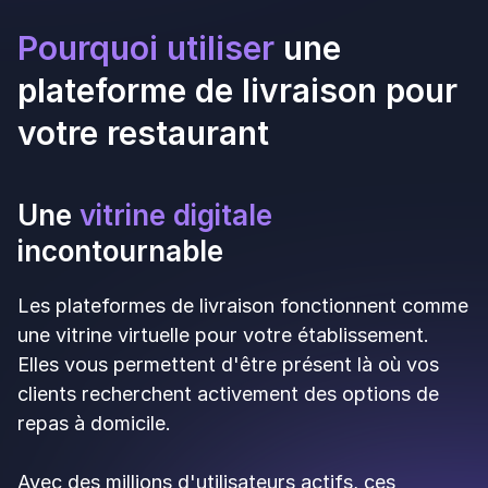
(ingrédients, emballages, charges).
Les
frais supplémentaires
souvent oubliés
Au-delà de la commission de base, d'autres coûts
s'ajoutent :
Les frais de référencement
: certaines
plateformes facturent l'intégration initiale,
incluant la tablette, le shooting photo de vos
plats et la mise en ligne de votre menu. Ces frais
peuvent aller de 0 € à 600 € selon l'enseigne.
Les publicités
: pour améliorer votre visibilité sur
l'application et apparaître en tête de liste, vous