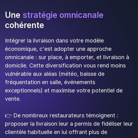
toutes les deux semaines. Pour un restaurant
avec une trésorerie tendue, ce décalage peut
poser problème, notamment en début d'activité
sur la plateforme.
Comment calculer votre
rentabilité réelle
Avant de vous lancer, faites le calcul suivant pour
chaque plat :
Prix de vente sur la plateforme
- Commission
(30 % en moyenne) = Montant net reçu
Montant net reçu
- Coût des ingrédients -
Emballage - Quote-part de charges = Marge
nette