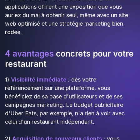
devrez souvent investir dans les options
publicitaires proposées par les plateformes.
Le matériel
: bien que souvent fourni, certains
équipements (tablette, support) peuvent
engendrer des coûts supplémentaires ou de
remplacement.
La dépendance aux
algorithmes
Votre visibilité sur une plateforme de livraison
dépend largement de son algorithme interne. Ces
systèmes privilégient les restaurants qui affichent
:
Un taux de satisfaction client élevé