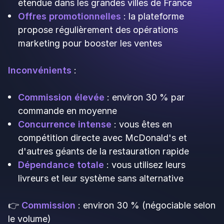
géographique exceptionnelle.
Avantages
:
Large couverture
: présence dans les petites
et moyennes villes, pas seulement dans les
métropoles
Commissions plus basses
: entre 14 et 30 %
selon le contrat et la zone
Option retrait
: possibilité de proposer le click
& collect en plus de la livraison à domicile
Pas de frais d'inscription
: contrairement à
ses concurrents
Support commercial de qualité
:
accompagnement des restaurateurs
partenaires