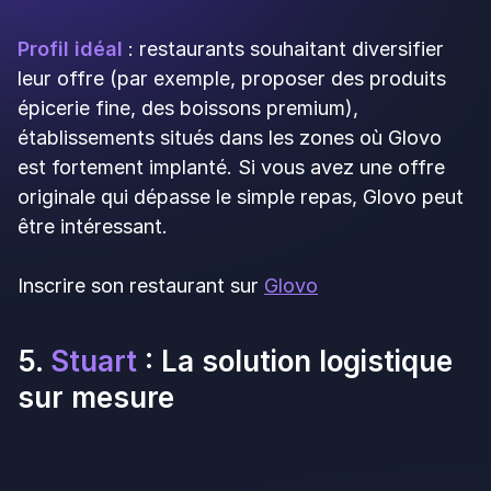
Avec des millions d'utilisateurs actifs, ces
applications offrent une exposition que vous
auriez du mal à obtenir seul, même avec un site
web optimisé et une stratégie marketing bien
rodée.
4 avantages
concrets pour votre
restaurant
1)
Visibilité immédiate
: dès votre
référencement sur une plateforme, vous
bénéficiez de sa base d'utilisateurs et de ses
campagnes marketing. Le budget publicitaire
d'Uber Eats, par exemple, n'a rien à voir avec
celui d'un restaurant indépendant.