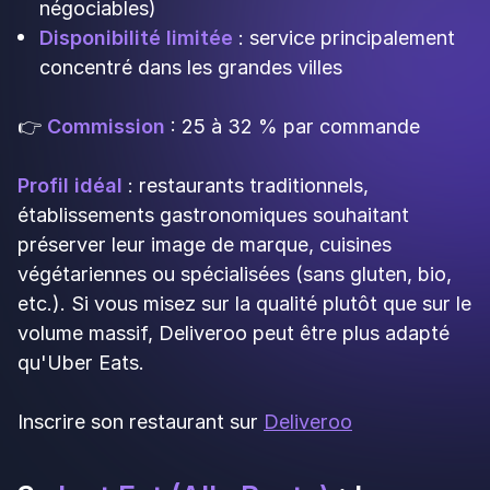
Présence en France
: bien implanté dans
plusieurs grandes villes
Ventes additionnelles
: possibilité de
proposer des boissons, desserts ou produits
complémentaires
Flexibilité d'offre
: vous pouvez élargir votre
gamme au-delà du restaurant classique
Inconvénients
:
Moins spécialisé
: l'application est moins
centrée sur la restauration, ce qui peut diluer
votre visibilité
Commissions élevées
: 25 à 30 % comme les
principaux acteurs
Notoriété inférieure
: moins connu que Uber
Eats et Deliveroo en France