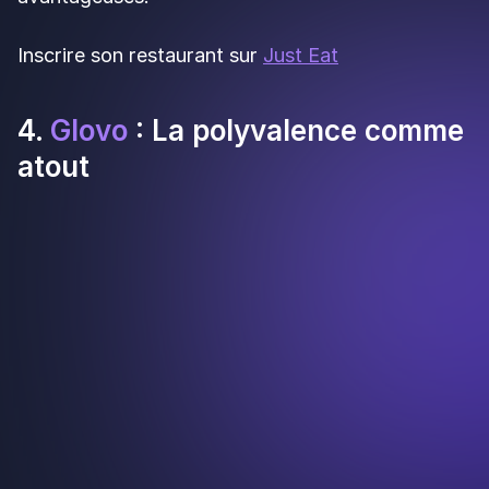
votre propre solution de commande en ligne
Coût par course
: à partir de 5 € par livraison
(variable selon la distance)
👉
Tarif
: à partir de 5 € par course
Profil idéal
: restaurants ayant déjà leur propre
système de commande en ligne et souhaitant
externaliser uniquement la logistique de livraison.
Idéal pour les établissements qui veulent se
libérer de la dépendance aux plateformes tout en
évitant de gérer une équipe de livreurs en interne.
Inscrire son restaurant sur
Stuart
Alternatives
locales et éthiques