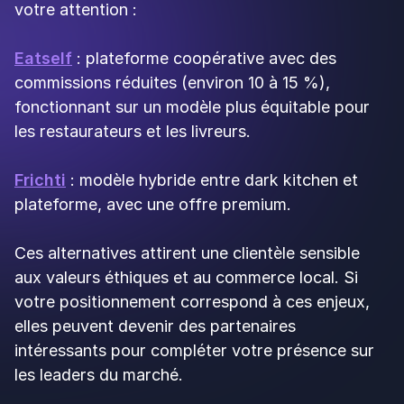
Des
commissions
qui pèsent
lourd
La réalité économique des plateformes de
livraison est simple : les commissions sont
élevées. En moyenne, attendez-vous à reverser
entre 25 et 35 % du montant de chaque
commande. Ces taux varient selon la plateforme,
votre volume de commandes et votre capacité
de négociation, mais ils restent significatifs.
👉
Concrètement, si un client commande pour
30 €, vous reversez entre 7,50 € et 10,50 € à
la plateforme
. Sur ce qui reste, vous devez
encore déduire vos coûts de production