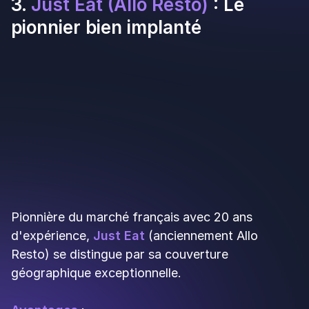
👉
Commission
: 25 à 30 %
Profil idéal
: restaurants souhaitant diversifier
leur offre (par exemple, proposer des produits
épicerie fine, des boissons premium),
établissements situés dans les zones où Glovo
est fortement implanté. Si vous avez une offre
originale qui dépasse le simple repas, Glovo peut
être intéressant.
Inscrire son restaurant sur
Glovo
5.
Stuart
: La solution logistique
sur mesure