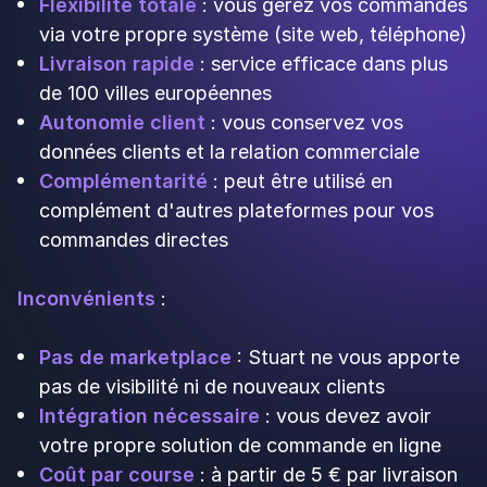
commandes simultanément sans effort
supplémentaire de votre équipe en salle.
Une
stratégie omnicanale
cohérente
Intégrer la livraison dans votre modèle
économique, c'est adopter une approche
omnicanale : sur place, à emporter, et livraison à
domicile. Cette diversification vous rend moins
vulnérable aux aléas (météo, baisse de
fréquentation en salle, événements
exceptionnels) et maximise votre potentiel de
vente.
👉 De nombreux restaurateurs témoignent :