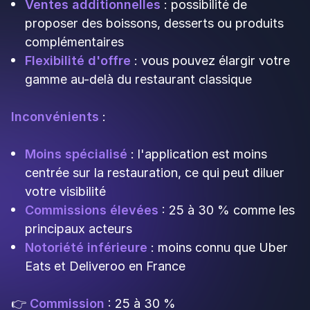
les leaders du marché.
Pourquoi utiliser
une
plateforme de livraison pour
votre restaurant
Une
vitrine digitale
incontournable
Les plateformes de livraison fonctionnent comme
une vitrine virtuelle pour votre établissement.
Elles vous permettent d'être présent là où vos
clients recherchent activement des options de
repas à domicile.