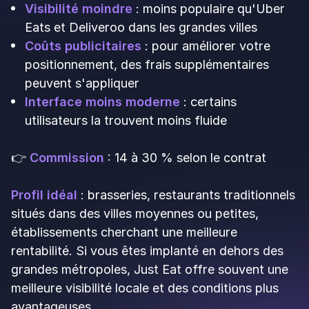
Avantages
:
Flexibilité totale
: vous gérez vos commandes
via votre propre système (site web, téléphone)
Livraison rapide
: service efficace dans plus
de 100 villes européennes
Autonomie client
: vous conservez vos
données clients et la relation commerciale
Complémentarité
: peut être utilisé en
complément d'autres plateformes pour vos
commandes directes
Inconvénients
:
Pas de marketplace
: Stuart ne vous apporte
pas de visibilité ni de nouveaux clients
Intégration nécessaire
: vous devez avoir