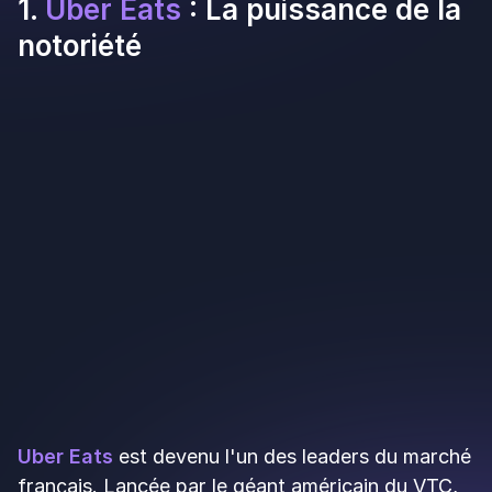
les services choisis
Frais d'inscription
: environ 299 € (mais
négociables)
Disponibilité limitée
: service principalement
concentré dans les grandes villes
👉
Commission
: 25 à 32 % par commande
Profil idéal
: restaurants traditionnels,
établissements gastronomiques souhaitant
préserver leur image de marque, cuisines
végétariennes ou spécialisées (sans gluten, bio,
etc.). Si vous misez sur la qualité plutôt que sur le
volume massif, Deliveroo peut être plus adapté
qu'Uber Eats.
Inscrire son restaurant sur
Deliveroo