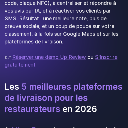
Eats, Deliveroo privilégie les restaurants
indépendants avec un concept original
Livraison rapide
: engagement de livraison en
moins de 30 minutes
Service client réactif
: disponible 24h/24
pour gérer les problèmes
Clientèle haut de gamme
: les utilisateurs
sont souvent prêts à dépenser plus pour de la
qualité
Abonnement Deliveroo Plus
: programme de
fidélité qui encourage les commandes
régulières
Inconvénients
:
Commission élevée
: entre 25 et 32 %, selon