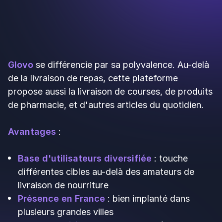
Au-delà de ces géants, deux alternatives méritent
votre attention :
Eatself
: plateforme coopérative avec des
commissions réduites (environ 10 à 15 %),
fonctionnant sur un modèle plus équitable pour
les restaurateurs et les livreurs.
Frichti
: modèle hybride entre dark kitchen et
plateforme, avec une offre premium.
Ces alternatives attirent une clientèle sensible
aux valeurs éthiques et au commerce local. Si
votre positionnement correspond à ces enjeux,
elles peuvent devenir des partenaires
intéressants pour compléter votre présence sur