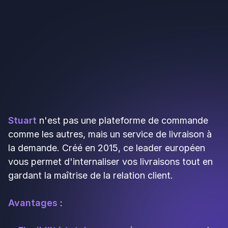
2)
Acquisition de nouveaux clients
: vous
touchez des personnes qui ne seraient peut-être
jamais passées devant votre établissement. Cette
nouvelle source de clientèle complète votre
activité sur place.
3)
Simplification logistique
: les systèmes
automatisés facilitent la gestion des commandes,
de la réception à la livraison. Vous gagnez du
temps sur la prise de commande téléphonique et
réduisez les erreurs.
4)
Gain de temps
: plus besoin de gérer un
standard téléphonique saturé aux heures de
pointe. L'interface permet de traiter plusieurs