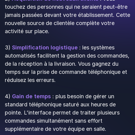
Des délais de préparation et de livraison
rapides
Un nombre important de commandes
De bons avis clients
Cette mécanique peut créer un cercle vicieux :
sans visibilité initiale, vous générez peu de
commandes, ce qui réduit encore votre
positionnement dans les résultats de recherche.
Délais de versement
et
trésorerie
Les plateformes ne versent pas immédiatement le
montant de vos ventes. Selon l'enseigne, vous
recevrez vos paiements chaque semaine ou