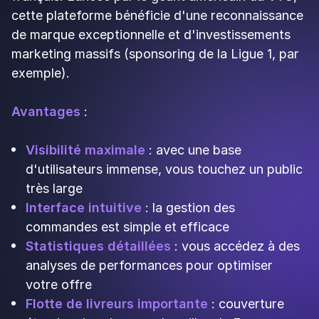
3.
Just Eat (Allo Resto)
: Le
pionnier bien implanté
Pionnière du marché français avec 20 ans
d'expérience,
Just Eat
(anciennement Allo
Resto) se distingue par sa couverture