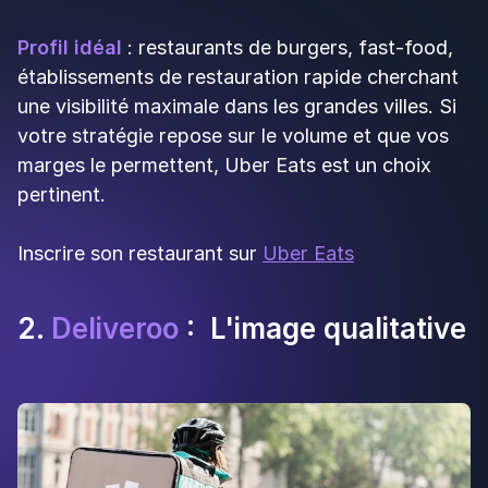
Inconvénients
:
Visibilité moindre
: moins populaire qu'Uber
Eats et Deliveroo dans les grandes villes
Coûts publicitaires
: pour améliorer votre
positionnement, des frais supplémentaires
peuvent s'appliquer
Interface moins moderne
: certains
utilisateurs la trouvent moins fluide
👉
Commission
: 14 à 30 % selon le contrat
Profil idéal
: brasseries, restaurants traditionnels
situés dans des villes moyennes ou petites,
établissements cherchant une meilleure
rentabilité. Si vous êtes implanté en dehors des
grandes métropoles, Just Eat offre souvent une