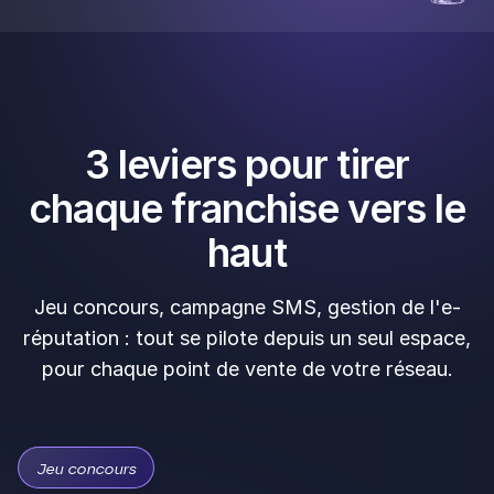
réputation : tout se pilote depuis un seul espace,
pour chaque point de vente de votre réseau.
Jeu concours
Transformez chaque
visite en avis Google,
dans toutes vos
franchises
Déployez des
jeux concours dans l'ensemble
du réseau en quelques clics
. Chaque client
repart avec une
raison de revenir
, et laisse un