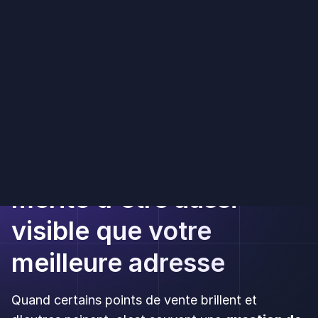
visible que votre
meilleure adresse
Quand certains points de vente brillent et
d'autres peinent, c'est souvent une
question de
visibilité locale
. Up Review vous donne un
seul
endroit pour harmoniser les avis Google
,
lancer des
campagnes SMS
et
protéger l'e-
réputation de chaque établissement
.
Demander une démo
Commencer