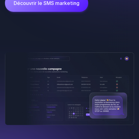
Gestion des avis Google
Suivez et protégez la
réputation de chaque
établissement depuis un