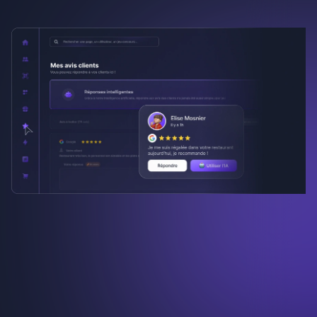
Up Review s'adapte à
votre secteur
Restaurant, hôtel, bar, opticien, franchise : des
enjeux différents, des outils conçus pour y
répondre.