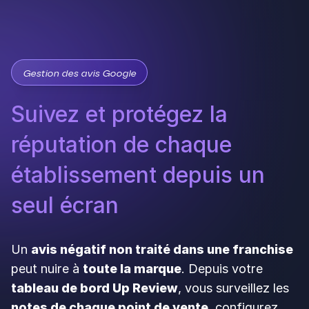
seul écran
Un
avis négatif non traité dans une franchise
peut nuire à
toute la marque
. Depuis votre
tableau de bord Up Review
, vous surveillez les
notes de chaque point de vente
, configurez
des
réponses automatiques
et intervenez
là où
c'est nécessaire
.
Réponses automatiques configurables par
établissement
Vue centralisée des notes sur tout le réseau,
en temps réel
Confiance renforcée auprès des clients
locaux comme à l'échelle nationale