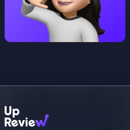
Nous aidons les commerces
locaux à devenir N°1 grâce à
nos outils marketing.
Français
Solutions
Domaines