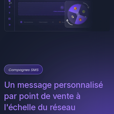
Un message personnalisé
par point de vente à
l'échelle du réseau
Créez une
campagne SMS au niveau du siège
et adaptez-la à chaque
adresse locale
.
Promotions nationales, événements locaux,
relances ciblées : vos franchisés communiquent
avec leur clientèle
sans avoir à tout gérer
seuls
.
Taux d'ouverture jusqu'à 98 %, bien au-
dessus de l'email
Communication locale sans dispersion : le