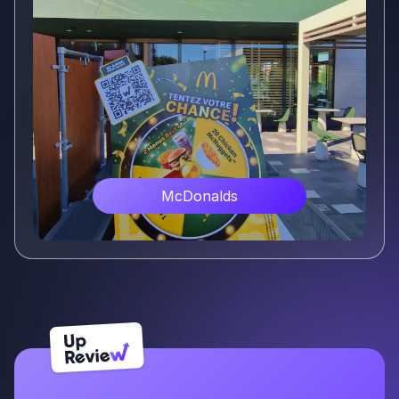
Voir plus
Vos franchises ont le
potentiel. Up Review
leur donne la
visibilité.
Prendre RDV - 20 min
S’inscrire gratuitement