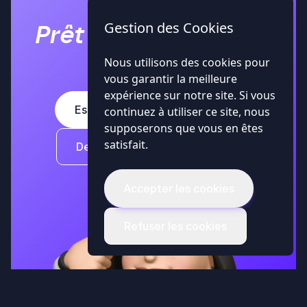
Gestion des Cookies
Prêt à gérer vos avis
Google ?
Nous utilisons des cookies pour
vous garantir la meilleure
expérience sur notre site. Si vous
Essayer gratuitement sans CB
continuez à utiliser ce site, nous
supposerons que vous en êtes
satisfait.
Demander une démo - 20 min
Accepter les cookies
Refuser les cookies