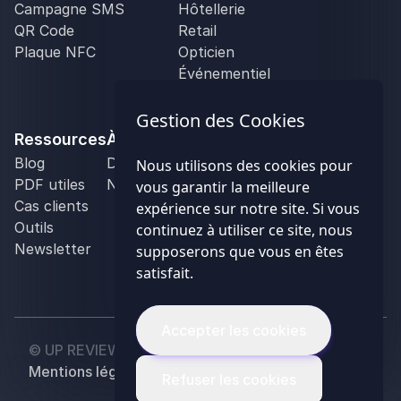
Campagne SMS
Hôtellerie
QR Code
Retail
Plaque NFC
Opticien
Événementiel
Réseau de franchise
Agence de communication
Gestion des Cookies
Ressources
À propos
Blog
Demander une démo
Nous utilisons des cookies pour
PDF utiles
Nous contacter
vous garantir la meilleure
Cas clients
expérience sur notre site. Si vous
Outils
continuez à utiliser ce site, nous
Newsletter
supposerons que vous en êtes
satisfait.
Accepter les cookies
© UP REVIEW 2026 - Tous droits réservés
Mentions légales
CGV
CGU
Refuser les cookies