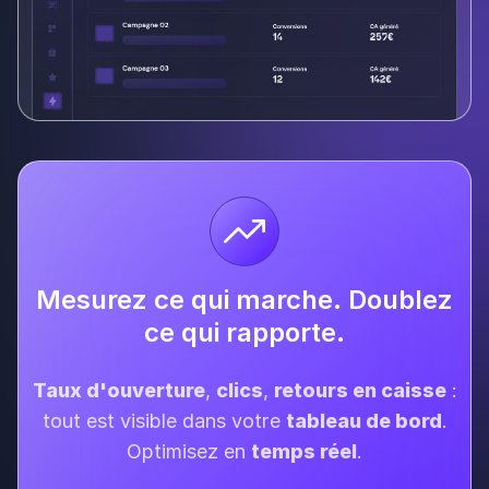
Mesurez ce qui marche. Doublez
ce qui rapporte.
Taux d'ouverture
,
clics
,
retours en caisse
:
tout est visible dans votre
tableau de bord
.
Optimisez en
temps réel
.