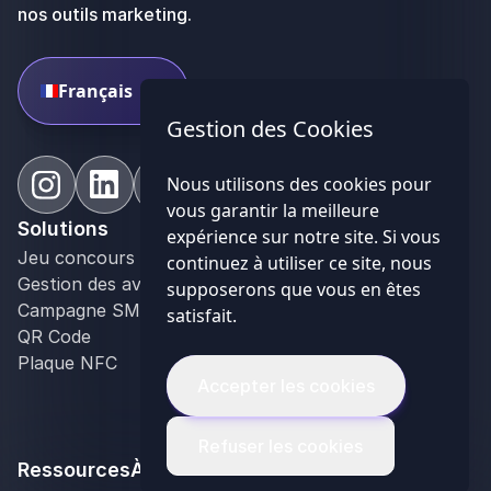
nos outils marketing.
Français
Gestion des Cookies
Nous utilisons des cookies pour
vous garantir la meilleure
Solutions
Domaines
expérience sur notre site. Si vous
Jeu concours
Restaurant
continuez à utiliser ce site, nous
Gestion des avis Google
Bar
supposerons que vous en êtes
Campagne SMS
Hôtellerie
satisfait.
QR Code
Retail
Plaque NFC
Opticien
Accepter les cookies
Événementiel
Réseau de franchise
Agence de communication
Refuser les cookies
Ressources
À propos