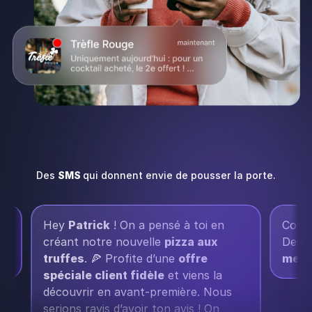
Des
SMS
qui donnent envie de pousser la porte.
Hey
Patrick
! On a pensé à toi en
Coucou 
créant notre nouvelle
pizza aux
Dessert
truffes
. 🍕 Profite d’une
offre
meilleu
spéciale client fidèle
et viens la
découvrir en avant-première. Nous
serions ravis d’avoir ton avis ! On