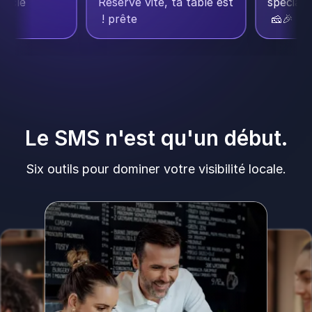
 ta clé
Réserve vite, ta table est
spéci

prête !
🎉🧀
Le SMS n'est qu'un début.
Six outils pour dominer votre visibilité locale.