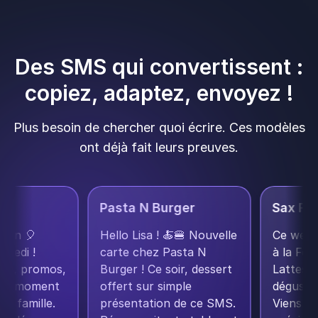
Des SMS qui convertissent :
copiez, adaptez, envoyez !
Plus besoin de chercher quoi écrire. Ces modèles
ont déjà fait leurs preuves.
Pasta N Burger
Sax 
te à son
Hello Lisa ! 🍝🍔 Nouvelle
Ce we
 samedi !
carte chez Pasta N
à la 
ients, promos,
Burger ! Ce soir, dessert
Lattes
s : un moment
offert sur simple
dégus
re en famille.
présentation de ce SMS.
Viens