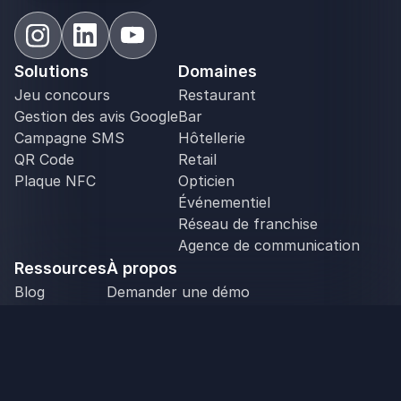
Solutions
Domaines
Jeu concours
Restaurant
Gestion des avis Google
Bar
Campagne SMS
Hôtellerie
QR Code
Retail
Plaque NFC
Opticien
Événementiel
Réseau de franchise
Agence de communication
Ressources
À propos
Blog
Demander une démo
PDF utiles
Nous contacter
Cas clients
Outils
Newsletter