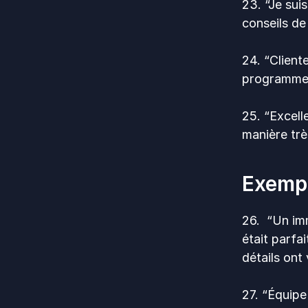
23. “Je sui
conseils de
24. “Client
programme d
25. “Excell
manière trè
Exempl
26. “Un im
était parfa
détails ont 
27. “Équipe