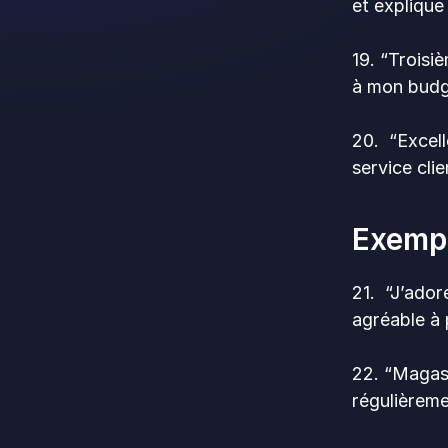
et explique
19. “Troisi
à mon budg
20. “Excell
service cli
Exempl
21. “J’ador
agréable à 
22. “Magasi
régulièreme