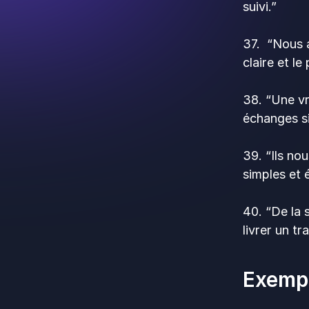
suivi.”
37. “Nous a
claire et le
38. “Une vr
échanges si
39. “Ils no
simples et 
40. “De la 
livrer un tr
Exempl