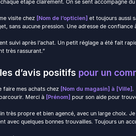
 chaque étape clairement. On se sent accompagné du d
ème visite chez
[Nom de l’opticien]
et toujours aussi s
et, sans aucune pression. Une adresse de confiance
ent suivi après l’achat. Un petit réglage a été fait rap
ent très rassurant.”
es d’avis positifs
pour un comme
e faire mes achats chez
[Nom du magasin] à [Ville]
.
parcourir. Merci à
[Prénom]
pour son aide pour trouv
n très propre et bien agencé, avec un large choix. Je 
nt avec quelques bonnes trouvailles. Toujours un accu