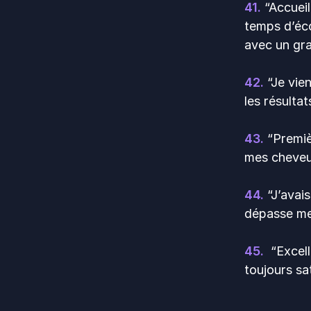
41.
“Accuei
temps d’éco
avec un gra
42.
“Je vie
les résulta
43.
“Premièr
mes cheveux
44.
“J’avais
dépasse mes
45.
“Excell
toujours sat