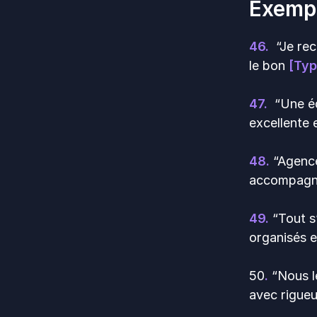
Exempl
46.
“Je rec
le bon
[Typ
47.
“Une équ
excellente 
48.
“Agence
accompagne
49.
“Tout s’
organisés e
50
.
“Nous le
avec rigueu