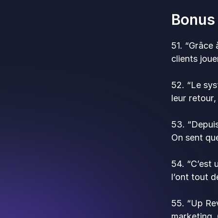
Bonus 
51. “Grâce 
clients joue
52. “Le sy
leur retour,
53. “Depuis
On sent qu
54. “C’est 
l’ont tout d
55. “Up Rev
marketing. 