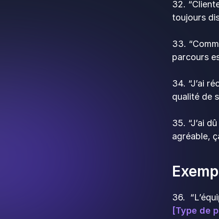
32. “Client
toujours di
33. “Comman
parcours es
34. “J’ai r
qualité de s
35. “J’ai d
agréable, ç
Exempl
36. “L’équ
[Type de p