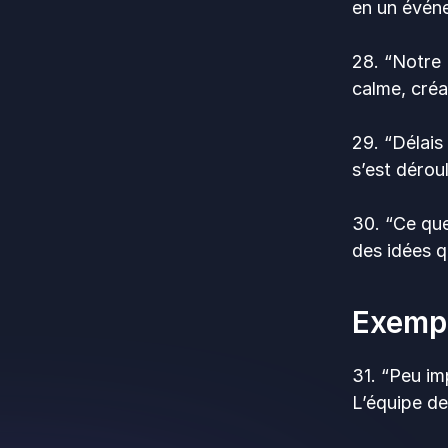
en un événe
28. “Notre
calme, cré
29. “Délais
s’est dérou
30. “Ce que
des idées q
Exempl
31. “Peu im
L’équipe d