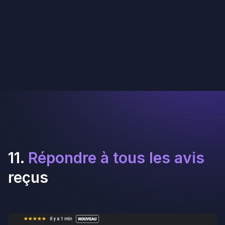
Traffic Manager chez Up Review depuis 5
ans
Nathanaël Butet est Traffic Manager chez Up Review,
où il accompagne commerces et réseaux d'enseignes
dans leur stratégie d'avis clients et de visibilité locale. Il
écrit régulièrement sur la collecte d'avis, le SEO local et
l'e-réputation.
Prendre un rendez-
vous
Prendre un rendez-vous
S’inscrire gratuitement