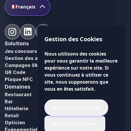
Français
Gestion des Cookies
Solutions
Jeu concours
Nous utilisons des cookies
Gestion des avis Google
pour vous garantir la meilleure
Campagne SMS
expérience sur notre site. Si
QR Code
vous continuez à utiliser ce
Plaque NFC
site, nous supposerons que
Domaines
Ressources
vous en êtes satisfait.
Restaurant
Blog
Bar
PDF utiles
Accepter les cookies
Hôtellerie
Cas clients
Retail
Outils
Opticien
Newsletter
Refuser les cookies
Événementiel