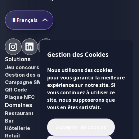
Français
Gestion des Cookies
Solutions
Jeu concours
Nous utilisons des cookies
Gestion des avis Google
pour vous garantir la meilleure
Campagne SMS
expérience sur notre site. Si
QR Code
vous continuez à utiliser ce
Plaque NFC
site, nous supposerons que
Domaines
Ressources
vous en êtes satisfait.
Restaurant
Blog
Bar
PDF utiles
Accepter les cookies
Hôtellerie
Cas clients
Retail
Outils