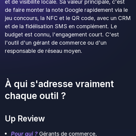
marque nationale avec un budget marketing
conséquent, et que vous voulez le catalogue de
jeux le plus riche du marché, une garantie ROI et
un accompagnement par des experts
gamification sur 12 à 36 mois.
👉
Réserver une démo Up Review
et voir la
collecte d'avis en action.
Nathanaël Butet