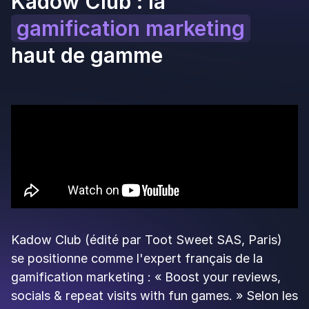
👉
Up Review
est pensé pour les commerces
qui veulent un outil simple, direct et orienté
résultats sur les avis Google, avec un budget
connu d'avance. Le ticket d'entrée est plusieurs
fois moins cher que celui d'une plateforme de
gamification haut de gamme.
Kadow Club
Pour qui ?
Directeurs marketing et
responsables réseau de grandes enseignes
(restauration, retail, hôtellerie).
Pourquoi ?
Animer la marque par le jeu sur le
long terme, fidéliser via un système de
progression et de levels, avec
l'accompagnement d'experts gamification.