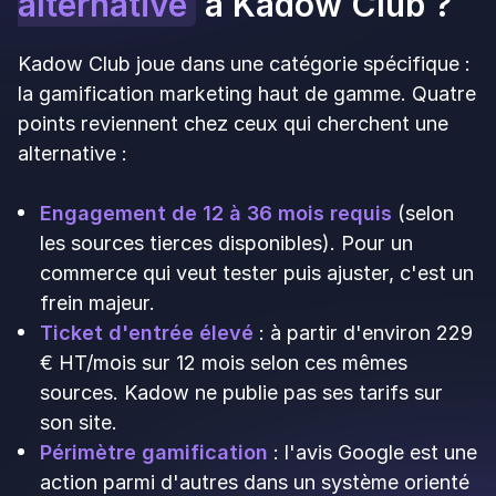
Kadow Club (édité par Toot Sweet SAS, Paris)
se positionne comme l'expert français de la
gamification marketing : « Boost your reviews,
socials & repeat visits with fun games. » Selon les
sources disponibles : 2 000+ adhérents et 1
million de joueurs par mois.
Fonctionnalités clés :
Catalogue de jeux parmi les plus profonds du
marché : roue de la fortune, machine à sous,
dés magiques, cartes mystère, jeu du fakir,