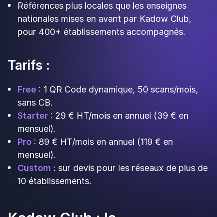
À qui s'adresse vraiment
chaque outil ?
Up Review
Pour qui ?
Gérants de commerce,
responsables de réseaux moyens et agences,
tous secteurs.
Pourquoi ?
D
es avis Google rapidement via la
collecte gamifiée en point de vente, puis de la
fidélisation SMS, sans engagement long ni
gros budget marketing, avec une formule
gratuite pour démarrer.