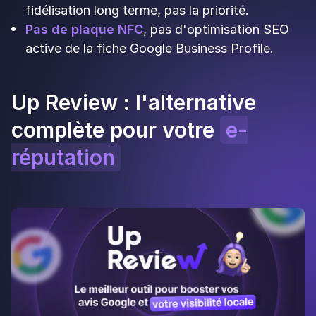
board game.
Level map : système de progression par
niveaux que le client débloque en réalisant des
actions.
Actions configurables : avis Google et
TripAdvisor, abonnements sociaux, achats,
parrainage, partage, UGC.
Déploiement multi-canal : QR codes en
magasin, e-mail, site web, réseaux sociaux.
Scénarios saisonniers (anniversaires,
expirations de bons, temps forts thématiques).
Accompagnement par des experts
gamification.
Forces :