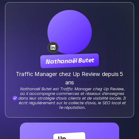
Gestion des Cookies
Nous utilisons des cookies pour
vous garantir la meilleure
Nous aidons les commerces
expérience sur notre site. Si vous
locaux à devenir N°1 grâce à
continuez à utiliser ce site, nous
nos outils marketing.
supposerons que vous en êtes
satisfait.
Français
Accepter les cookies
Refuser les cookies
Solutions
Domaines