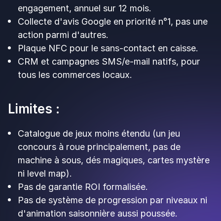
un catalogue de jeux profond et un système de
progression par niveaux. Laisser un avis Google y
est une action parmi d'autres. Le ticket d'entrée
est élevé et l'engagement long parce que l'outil
est conçu pour des marques qui y investissent
sur la durée. C'est l'outil d'un directeur marketing
d'enseigne nationale.
Up Review
est une plateforme de collecte d'avis
et de visibilité locale. Sa valeur principale, c'est
de faire monter la note Google rapidement via le
jeu concours, la NFC et le QR code, avec un CRM
et de la fidélisation SMS en complément. Le
budget est connu, l'engagement court. C'est
l'outil d'un gérant de commerce ou d'un
responsable de réseau moyen.