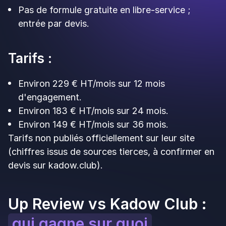
4. Up Review a-t-il une garantie ROI comme
Kadow Club ?
Non. Kadow annonce une garantie ROI sous
conditions de diffusion. Up Review ne propose
pas de garantie formalisée de ce type, mais ne
demande pas d'engagement long : si les résultats
ne suivent pas, vous arrêtez sans frais.
5. Up Review convient-il aux réseaux comme
Kadow Club ?
Oui jusqu'à un certain seuil. Up Review propose
un reporting par établissement et une offre
Custom dégressive au-delà de 10 sites. Pour les
très grandes chaînes avec stratégie d'animation