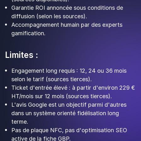
Parmi ses clients confirmés : McDonald's,
Carrefour, Eataly, Sushi Shop, O'Tacos et le
Grand Rex. Cas documenté : Eataly Paris génère
plus de 1 000 avis Google positifs par mois grâce
au dispositif.
3. Kadow Club est-il meilleur qu'Up Review pour
collecter des avis ?
Pas nécessairement. Chez Kadow, l'avis Google
est l'une des actions possibles dans un système
orienté fidélisation long terme. Up Review fait de
la collecte d'avis sa priorité. Si votre objectif est
de faire monter votre note Google rapidement,
Up Review est plus focalisé et moins cher.