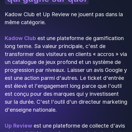
par les jeux, Kadow Club est plus adapté. Pour
les réseaux de moins de 30 sites, Up Review est
nettement plus accessible.
Recommandation finale : Up
Review VS Kadow Club
Choisissez Up Review
si vous voulez collecter
des avis Google avec un budget accessible (à
partir de 29 € HT/mois), sans engagement long,
avec une plaque NFC, un CRM et de la
fidélisation SMS, pour tous les commerces
locaux.
Choisissez Kadow Club
si vous êtes une