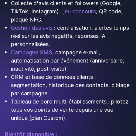
Engagement long requis : 12, 24 ou 36 mois
selon le tarif (sources tierces).
Ticket d'entrée élevé : à partir d'environ 229 €
HT/mois sur 12 mois (sources tierces).
L'avis Google est un objectif parmi d'autres
dans un système orienté fidélisation long
terme.
Pas de plaque NFC, pas d'optimisation SEO
active de la fiche GBP.
Pas de formule gratuite en libre-service ;
entrée par devis.
Tarifs :
Environ 229 € HT/mois sur 12 mois
d'engagement.