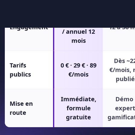
Limites :
Catalogue de jeux moins étendu (un jeu
concours à roue principalement, pas de
machine à sous, dés magiques, cartes mystère
ni level map).
Pas de garantie ROI formalisée.
Pas de système de progression par niveaux ni
d'animation saisonnière aussi poussée.
Références plus locales que les enseignes
nationales mises en avant par Kadow Club,
pour 400+ établissements accompagnés.
Tarifs :
Free
: 1 QR Code dynamique, 50 scans/mois,