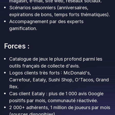
FAQ : Questions fréquentes
sur Kadow Club et Up
Review
1. Kadow Club impose-t-il vraiment un
engagement de 12 à 36 mois ?
Selon les sources tierces disponibles, oui : les
tarifs sont conditionnés à un engagement de 12,
24 ou 36 mois (environ 229 €, 183 € ou 149 €
HT/mois). Kadow ne publie pas ses prix sur son
site — à confirmer en devis. Up Review ne
demande pas d'engagement long.
2. Quelles marques utilisent Kadow Club ?