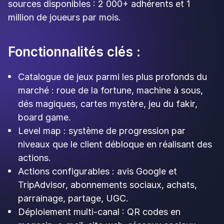
👉
Kadow Club
répond surtout aux besoins
d'une enseigne nationale qui veut un programme
de fidélité aussi engageant qu'un jeu mobile, et
qui accepte un engagement long parce que le
dispositif est pensé pour durer.
Voir d'autres alternatives à
Kadow Club
Alternative à Basilyk
Alternative à Cadeo
Alternative à Guest Suite
Les 8 meilleurs outils pour booster vos avis
Google en 2026