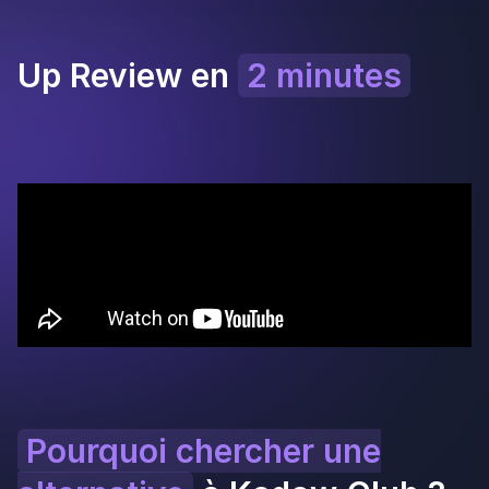
sans CB.
Starter
: 29 € HT/mois en annuel (39 € en
mensuel).
Pro
: 89 € HT/mois en annuel (119 € en
mensuel).
Custom
: sur devis pour les réseaux de plus de
10 établissements.
Kadow Club : la
gamification marketing
haut de gamme