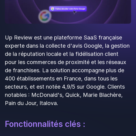
Catalogue de jeux le plus profond parmi les
outils français de collecte d'avis.
Logos clients très forts : McDonald's,
Carrefour, Eataly, Sushi Shop, O'Tacos, Grand
Rex.
Cas client Eataly : plus de 1 000 avis Google
positifs par mois, communauté réactivée.
2 000+ adhérents, 1 million de joueurs par mois
(sources disponibles).
Garantie ROI annoncée sous conditions de
diffusion (selon les sources).
Accompagnement humain par des experts
gamification.
Limites :