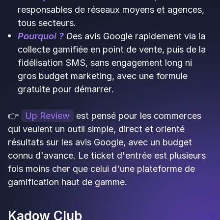
Traffic Manager chez Up Review depuis 5
ans
Nathanaël Butet est Traffic Manager chez Up Review,
où il accompagne commerces et réseaux d'enseignes
dans leur stratégie d'avis clients et de visibilité locale. Il
écrit régulièrement sur la collecte d'avis, le SEO local et
l'e-réputation.
Prendre un rendez-
vous
Prendre un rendez-vous
S’inscrire gratuitement