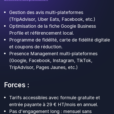
Environ 183 € HT/mois sur 24 mois.
Environ 149 € HT/mois sur 36 mois.
Tarifs non publiés officiellement sur leur site
(chiffres issus de sources tierces, à confirmer en
devis sur kadow.club).
Up Review vs Kadow Club :
qui gagne sur quoi
Kadow Club et Up Review ne jouent pas dans la
même catégorie.
Kadow Club
est une plateforme de gamification
long terme. Sa valeur principale, c'est de
transformer des visiteurs en clients « accros » via