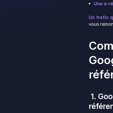
Une e-ré
Un trafic q
vous remont
Comm
Goog
réfé
1. Goo
référ