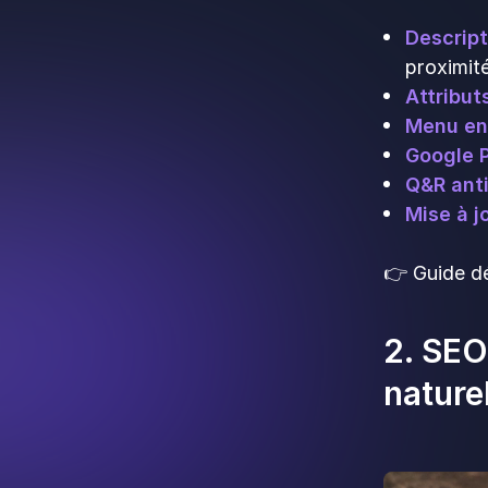
Descript
proximité
Attribut
Menu en
Google 
Q&R ant
Mise à j
👉 Guide dé
2. SEO
nature