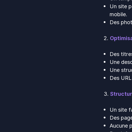
Un site 
mobile.
Des photo
2.
Optimis
Des titre
Une descr
Une struc
Des URLs
3.
Structur
Un site 
Des pages
Aucune p