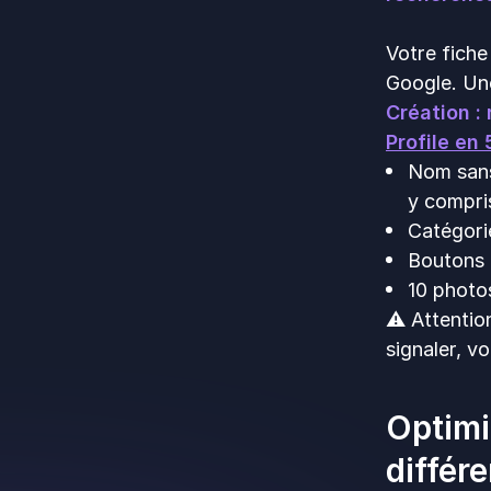
Votre fich
Google. Une
Création :
Profile en
Nom sans
y compris
Catégorie
Boutons a
10 photo
⚠️ Attentio
signaler, v
Optimi
différ