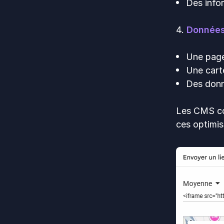
Des info
4.
Données
Une page
Une cart
Des donn
Les CMS co
ces optimis