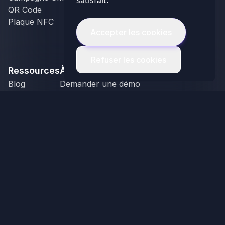
satisfait.
QR Code
Retail
Plaque NFC
Opticien
Accepter les cookies
Événementiel
Réseau de franchise
Agence de communication
Refuser les cookies
Ressources
À propos
Blog
Demander une démo
PDF utiles
Nous contacter
Cas clients
Outils
Newsletter
© UP REVIEW 2026 - Tous droits réservés
Mentions légales
CGV
CGU